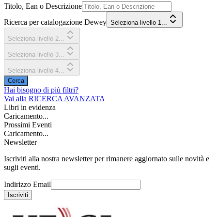
Titolo, Ean o Descrizione
Ricerca per catalogazione Dewey
Seleziona livello 1...
Seleziona livello 2...
Seleziona livello 3...
Seleziona livello 4...
Cerca
Hai bisogno di più filtri?
Vai alla
RICERCA AVANZATA
Libri in evidenza
Caricamento...
Prossimi Eventi
Caricamento...
Newsletter
Iscriviti alla nostra newsletter per rimanere aggiornato sulle novità e
sugli eventi.
Indirizzo Email
Iscriviti