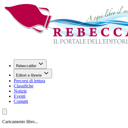
Rebeccalibri
Editori e librerie
Percorsi di lettura
Classifiche
Notizie
Eventi
Contatti
Caricamento libro...