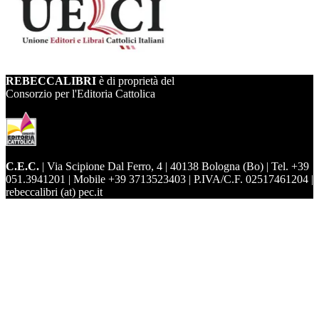
REBECCALIBRI
è di proprietà del
Consorzio per l'Editoria Cattolica
C.E.C.
| Via Scipione Dal Ferro, 4 | 40138 Bologna (Bo) | Tel. +39
051.3941201 | Mobile +39 3713523403 | P.IVA/C.F. 02517461204 |
rebeccalibri (at) pec.it