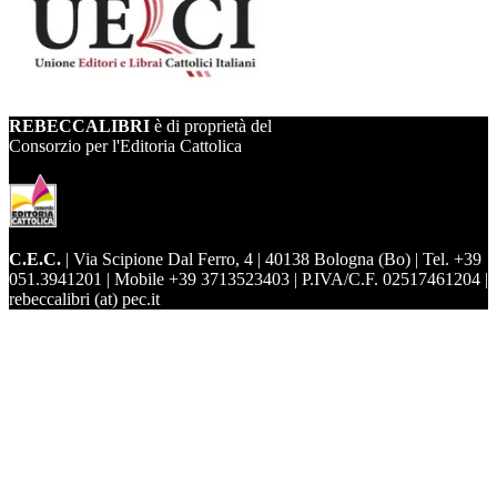
REBECCALIBRI
è di proprietà del
Consorzio per l'Editoria Cattolica
C.E.C.
| Via Scipione Dal Ferro, 4 | 40138 Bologna (Bo) | Tel. +39
051.3941201 | Mobile +39 3713523403 | P.IVA/C.F. 02517461204 |
rebeccalibri (at) pec.it