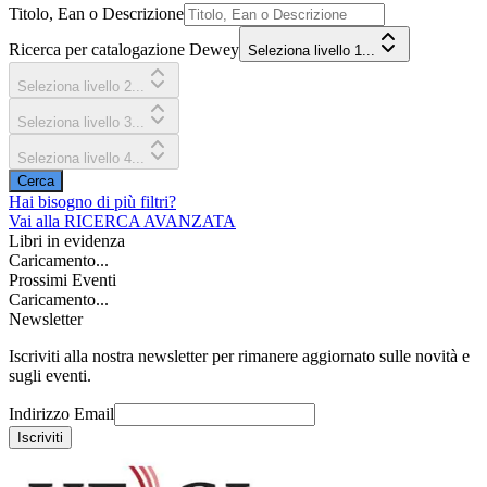
Titolo, Ean o Descrizione
Ricerca per catalogazione Dewey
Seleziona livello 1...
Seleziona livello 2...
Seleziona livello 3...
Seleziona livello 4...
Cerca
Hai bisogno di più filtri?
Vai alla
RICERCA AVANZATA
Libri in evidenza
Caricamento...
Prossimi Eventi
Caricamento...
Newsletter
Iscriviti alla nostra newsletter per rimanere aggiornato sulle novità e
sugli eventi.
Indirizzo Email
Iscriviti