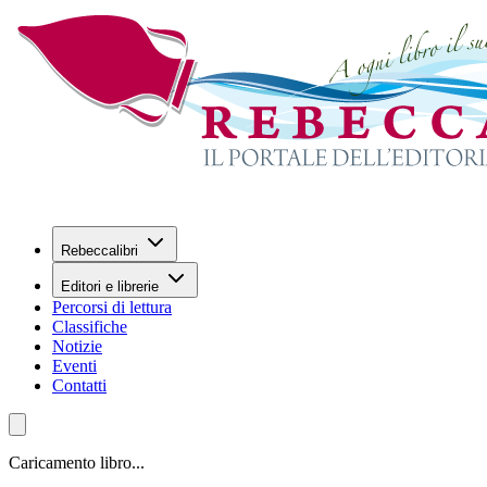
Rebeccalibri
Editori e librerie
Percorsi di lettura
Classifiche
Notizie
Eventi
Contatti
Caricamento libro...