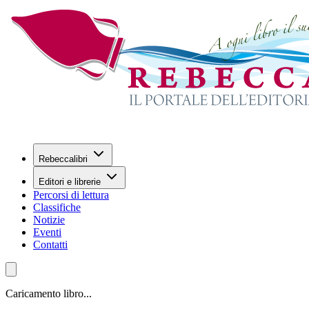
Rebeccalibri
Editori e librerie
Percorsi di lettura
Classifiche
Notizie
Eventi
Contatti
Caricamento libro...