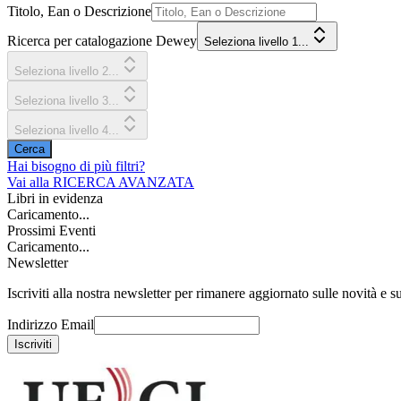
Titolo, Ean o Descrizione
Ricerca per catalogazione Dewey
Seleziona livello 1...
Seleziona livello 2...
Seleziona livello 3...
Seleziona livello 4...
Cerca
Hai bisogno di più filtri?
Vai alla
RICERCA AVANZATA
Libri in evidenza
Caricamento...
Prossimi Eventi
Caricamento...
Newsletter
Iscriviti alla nostra newsletter per rimanere aggiornato sulle novità e su
Indirizzo Email
Iscriviti