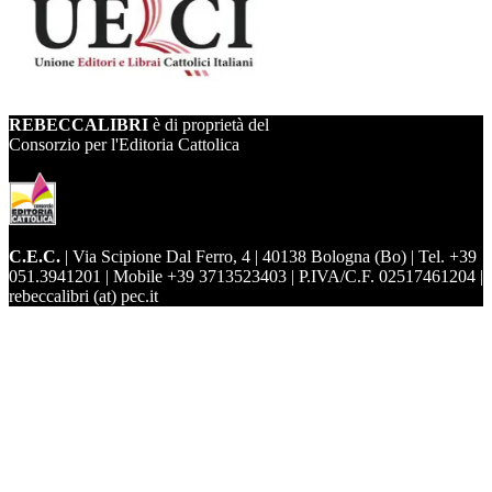
REBECCALIBRI
è di proprietà del
Consorzio per l'Editoria Cattolica
C.E.C.
| Via Scipione Dal Ferro, 4 | 40138 Bologna (Bo) | Tel. +39
051.3941201 | Mobile +39 3713523403 | P.IVA/C.F. 02517461204 |
rebeccalibri (at) pec.it