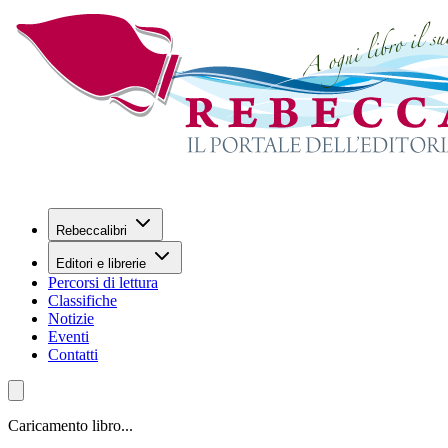
Rebeccalibri
Editori e librerie
Percorsi di lettura
Classifiche
Notizie
Eventi
Contatti
Caricamento libro...