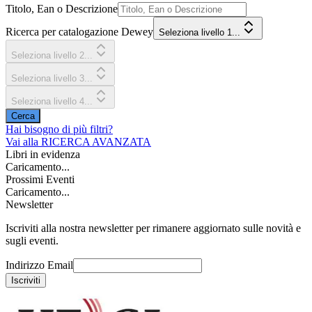
Titolo, Ean o Descrizione
Ricerca per catalogazione Dewey
Seleziona livello 1...
Seleziona livello 2...
Seleziona livello 3...
Seleziona livello 4...
Cerca
Hai bisogno di più filtri?
Vai alla
RICERCA AVANZATA
Libri in evidenza
Caricamento...
Prossimi Eventi
Caricamento...
Newsletter
Iscriviti alla nostra newsletter per rimanere aggiornato sulle novità e
sugli eventi.
Indirizzo Email
Iscriviti