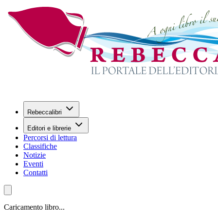
Rebeccalibri
Editori e librerie
Percorsi di lettura
Classifiche
Notizie
Eventi
Contatti
Caricamento libro...