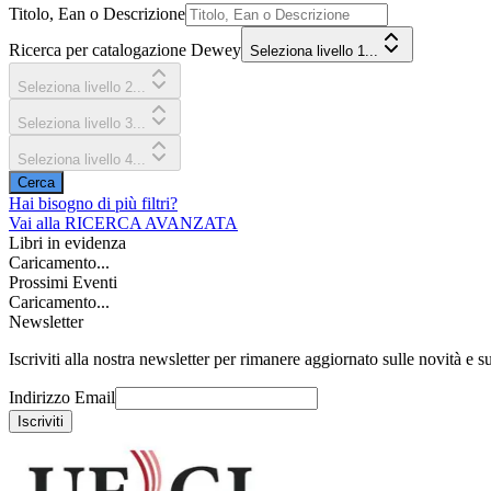
Titolo, Ean o Descrizione
Ricerca per catalogazione Dewey
Seleziona livello 1...
Seleziona livello 2...
Seleziona livello 3...
Seleziona livello 4...
Cerca
Hai bisogno di più filtri?
Vai alla
RICERCA AVANZATA
Libri in evidenza
Caricamento...
Prossimi Eventi
Caricamento...
Newsletter
Iscriviti alla nostra newsletter per rimanere aggiornato sulle novità e su
Indirizzo Email
Iscriviti