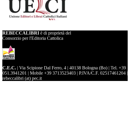
REBECCALIBRI
è di proprietà del
Consorzio per l'Editoria Cattolica
C.E.C.
| Via Scipione Dal Ferro, 4 | 40138 Bologna (Bo) | Tel. +39
051.3941201 | Mobile +39 3713523403 | P.IVA/C.F. 02517461204 |
rebeccalibri (at) pec.it