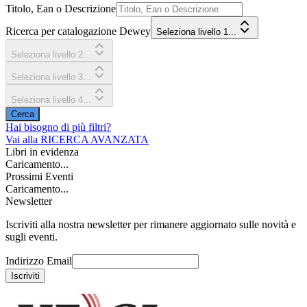
Titolo, Ean o Descrizione
Ricerca per catalogazione Dewey
Seleziona livello 1...
Seleziona livello 2...
Seleziona livello 3...
Seleziona livello 4...
Cerca
Hai bisogno di più filtri?
Vai alla
RICERCA AVANZATA
Libri in evidenza
Caricamento...
Prossimi Eventi
Caricamento...
Newsletter
Iscriviti alla nostra newsletter per rimanere aggiornato sulle novità e
sugli eventi.
Indirizzo Email
Iscriviti