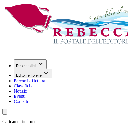
Rebeccalibri
Editori e librerie
Percorsi di lettura
Classifiche
Notizie
Eventi
Contatti
Caricamento libro...