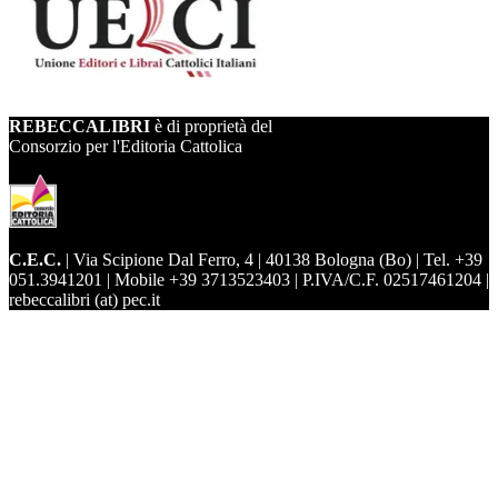
REBECCALIBRI
è di proprietà del
Consorzio per l'Editoria Cattolica
C.E.C.
| Via Scipione Dal Ferro, 4 | 40138 Bologna (Bo) | Tel. +39
051.3941201 | Mobile +39 3713523403 | P.IVA/C.F. 02517461204 |
rebeccalibri (at) pec.it