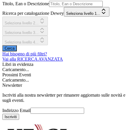
Titolo, Ean o Descrizione
Ricerca per catalogazione Dewey
Seleziona livello 1...
Seleziona livello 2...
Seleziona livello 3...
Seleziona livello 4...
Cerca
Hai bisogno di più filtri?
Vai alla
RICERCA AVANZATA
Libri in evidenza
Caricamento...
Prossimi Eventi
Caricamento...
Newsletter
Iscriviti alla nostra newsletter per rimanere aggiornato sulle novità e
sugli eventi.
Indirizzo Email
Iscriviti