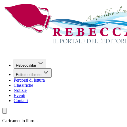
Rebeccalibri
Editori e librerie
Percorsi di lettura
Classifiche
Notizie
Eventi
Contatti
Caricamento libro...