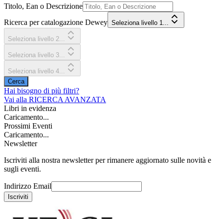
Titolo, Ean o Descrizione
Ricerca per catalogazione Dewey
Seleziona livello 1...
Seleziona livello 2...
Seleziona livello 3...
Seleziona livello 4...
Cerca
Hai bisogno di più filtri?
Vai alla
RICERCA AVANZATA
Libri in evidenza
Caricamento...
Prossimi Eventi
Caricamento...
Newsletter
Iscriviti alla nostra newsletter per rimanere aggiornato sulle novità e
sugli eventi.
Indirizzo Email
Iscriviti