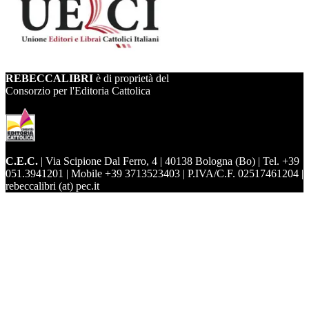
REBECCALIBRI
è di proprietà del
Consorzio per l'Editoria Cattolica
C.E.C.
| Via Scipione Dal Ferro, 4 | 40138 Bologna (Bo) | Tel. +39
051.3941201 | Mobile +39 3713523403 | P.IVA/C.F. 02517461204 |
rebeccalibri (at) pec.it