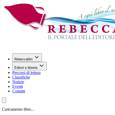
Rebeccalibri
Editori e librerie
Percorsi di lettura
Classifiche
Notizie
Eventi
Contatti
Caricamento libro...