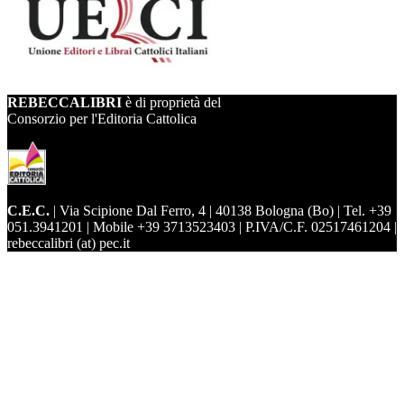
REBECCALIBRI
è di proprietà del
Consorzio per l'Editoria Cattolica
C.E.C.
| Via Scipione Dal Ferro, 4 | 40138 Bologna (Bo) | Tel. +39
051.3941201 | Mobile +39 3713523403 | P.IVA/C.F. 02517461204 |
rebeccalibri (at) pec.it