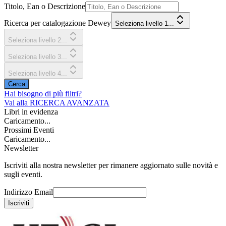
Titolo, Ean o Descrizione
Ricerca per catalogazione Dewey
Seleziona livello 1...
Seleziona livello 2...
Seleziona livello 3...
Seleziona livello 4...
Cerca
Hai bisogno di più filtri?
Vai alla
RICERCA AVANZATA
Libri in evidenza
Caricamento...
Prossimi Eventi
Caricamento...
Newsletter
Iscriviti alla nostra newsletter per rimanere aggiornato sulle novità e
sugli eventi.
Indirizzo Email
Iscriviti