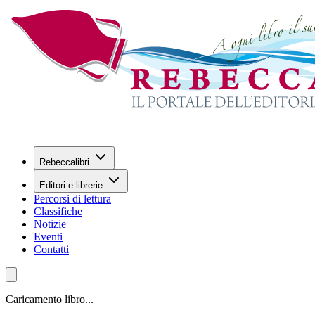
Rebeccalibri
Editori e librerie
Percorsi di lettura
Classifiche
Notizie
Eventi
Contatti
Caricamento libro...