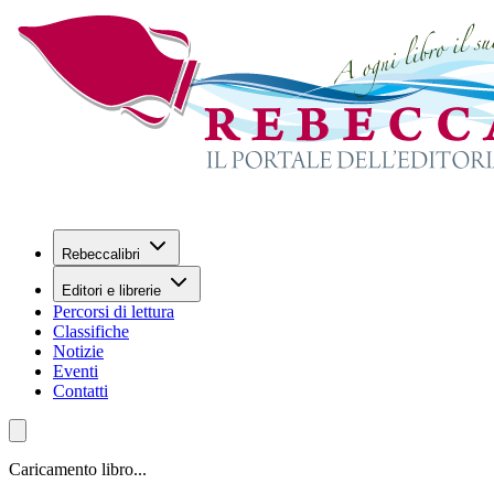
Rebeccalibri
Editori e librerie
Percorsi di lettura
Classifiche
Notizie
Eventi
Contatti
Caricamento libro...