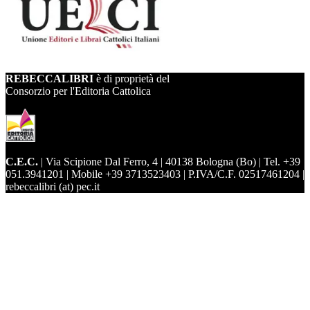
REBECCALIBRI
è di proprietà del
Consorzio per l'Editoria Cattolica
C.E.C.
| Via Scipione Dal Ferro, 4 | 40138 Bologna (Bo) | Tel. +39
051.3941201 | Mobile +39 3713523403 | P.IVA/C.F. 02517461204 |
rebeccalibri (at) pec.it