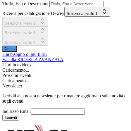
Titolo, Ean o Descrizione
Ricerca per catalogazione Dewey
Seleziona livello 1...
Seleziona livello 2...
Seleziona livello 3...
Seleziona livello 4...
Cerca
Hai bisogno di più filtri?
Vai alla
RICERCA AVANZATA
Libri in evidenza
Caricamento...
Prossimi Eventi
Caricamento...
Newsletter
Iscriviti alla nostra newsletter per rimanere aggiornato sulle novità e
sugli eventi.
Indirizzo Email
Iscriviti