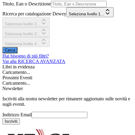
Titolo, Ean o Descrizione
Ricerca per catalogazione Dewey
Seleziona livello 1...
Seleziona livello 2...
Seleziona livello 3...
Seleziona livello 4...
Cerca
Hai bisogno di più filtri?
Vai alla
RICERCA AVANZATA
Libri in evidenza
Caricamento...
Prossimi Eventi
Caricamento...
Newsletter
Iscriviti alla nostra newsletter per rimanere aggiornato sulle novità e
sugli eventi.
Indirizzo Email
Iscriviti