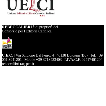
REBECCALIBRI
è di proprietà del
Consorzio per l'Editoria Cattolica
C.E.C.
| Via Scipione Dal Ferro, 4 | 40138 Bologna (Bo) | Tel. +39
051.3941201 | Mobile +39 3713523403 | P.IVA/C.F. 02517461204 |
rebeccalibri (at) pec.it