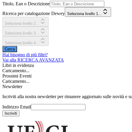
Titolo, Ean o Descrizione
Ricerca per catalogazione Dewey
Seleziona livello 1...
Seleziona livello 2...
Seleziona livello 3...
Seleziona livello 4...
Cerca
Hai bisogno di più filtri?
Vai alla
RICERCA AVANZATA
Libri in evidenza
Caricamento...
Prossimi Eventi
Caricamento...
Newsletter
Iscriviti alla nostra newsletter per rimanere aggiornato sulle novità e su
Indirizzo Email
Iscriviti