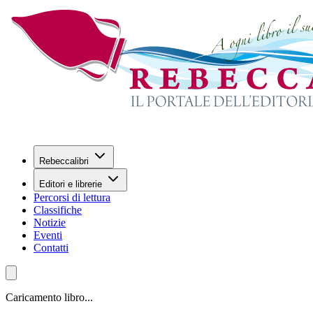
Rebeccalibri
Editori e librerie
Percorsi di lettura
Classifiche
Notizie
Eventi
Contatti
Caricamento libro...