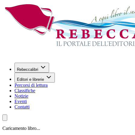
Rebeccalibri
Editori e librerie
Percorsi di lettura
Classifiche
Notizie
Eventi
Contatti
Caricamento libro...