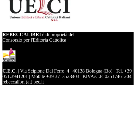
REBECCALIBRI
è di proprietà del
Consorzio per l'Editoria Cattolica
C.E.C.
| Via Scipione Dal Ferro, 4 | 40138 Bologna (Bo) | Tel. +39
051.3941201 | Mobile +39 3713523403 | P.IVA/C.F. 02517461204 |
rebeccalibri (at) pec.it