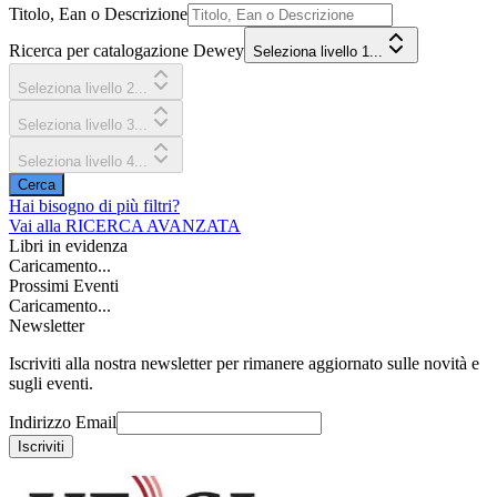
Titolo, Ean o Descrizione
Ricerca per catalogazione Dewey
Seleziona livello 1...
Seleziona livello 2...
Seleziona livello 3...
Seleziona livello 4...
Cerca
Hai bisogno di più filtri?
Vai alla
RICERCA AVANZATA
Libri in evidenza
Caricamento...
Prossimi Eventi
Caricamento...
Newsletter
Iscriviti alla nostra newsletter per rimanere aggiornato sulle novità e
sugli eventi.
Indirizzo Email
Iscriviti