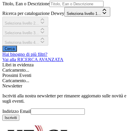
Titolo, Ean o Descrizione
Ricerca per catalogazione Dewey
Seleziona livello 1...
Seleziona livello 2...
Seleziona livello 3...
Seleziona livello 4...
Cerca
Hai bisogno di più filtri?
Vai alla
RICERCA AVANZATA
Libri in evidenza
Caricamento...
Prossimi Eventi
Caricamento...
Newsletter
Iscriviti alla nostra newsletter per rimanere aggiornato sulle novità e
sugli eventi.
Indirizzo Email
Iscriviti