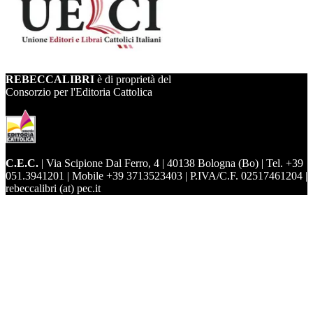
REBECCALIBRI
è di proprietà del
Consorzio per l'Editoria Cattolica
C.E.C.
| Via Scipione Dal Ferro, 4 | 40138 Bologna (Bo) | Tel. +39
051.3941201 | Mobile +39 3713523403 | P.IVA/C.F. 02517461204 |
rebeccalibri (at) pec.it