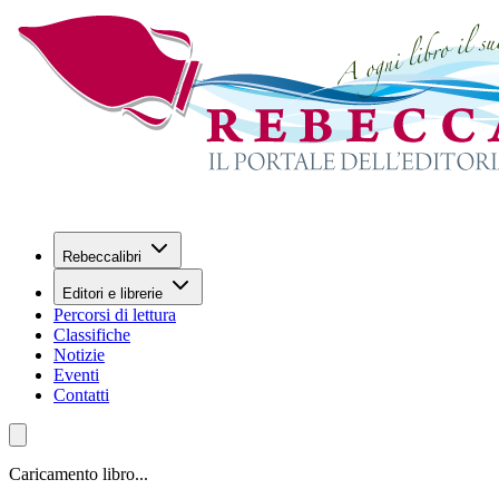
Rebeccalibri
Editori e librerie
Percorsi di lettura
Classifiche
Notizie
Eventi
Contatti
Caricamento libro...