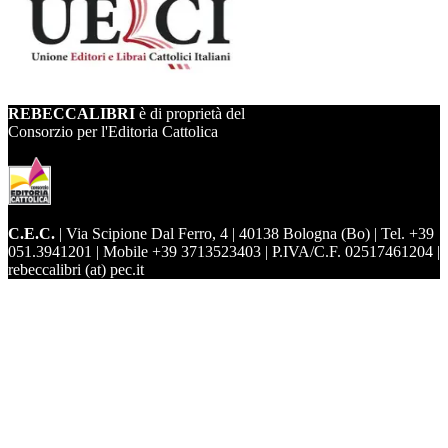
REBECCALIBRI
è di proprietà del
Consorzio per l'Editoria Cattolica
C.E.C.
| Via Scipione Dal Ferro, 4 | 40138 Bologna (Bo) | Tel. +39
051.3941201 | Mobile +39 3713523403 | P.IVA/C.F. 02517461204 |
rebeccalibri (at) pec.it