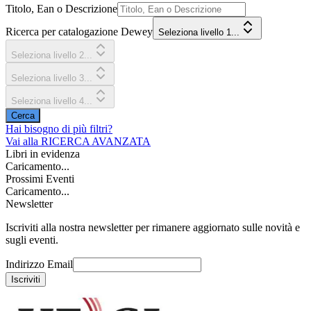
Titolo, Ean o Descrizione
Ricerca per catalogazione Dewey
Seleziona livello 1...
Seleziona livello 2...
Seleziona livello 3...
Seleziona livello 4...
Cerca
Hai bisogno di più filtri?
Vai alla
RICERCA AVANZATA
Libri in evidenza
Caricamento...
Prossimi Eventi
Caricamento...
Newsletter
Iscriviti alla nostra newsletter per rimanere aggiornato sulle novità e
sugli eventi.
Indirizzo Email
Iscriviti