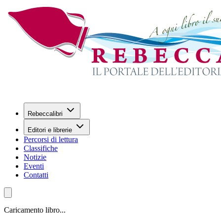
Rebeccalibri
Editori e librerie
Percorsi di lettura
Classifiche
Notizie
Eventi
Contatti
Caricamento libro...