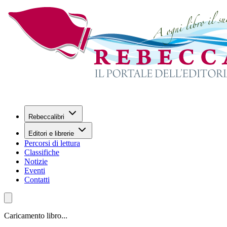
Rebeccalibri
Editori e librerie
Percorsi di lettura
Classifiche
Notizie
Eventi
Contatti
Caricamento libro...