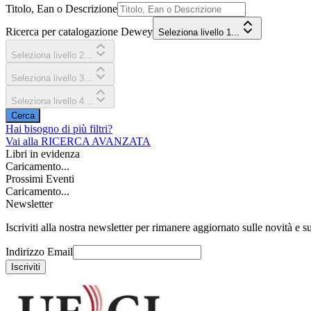
Titolo, Ean o Descrizione
Ricerca per catalogazione Dewey
Seleziona livello 1...
Seleziona livello 2...
Seleziona livello 3...
Seleziona livello 4...
Cerca
Hai bisogno di più filtri?
Vai alla
RICERCA AVANZATA
Libri in evidenza
Caricamento...
Prossimi Eventi
Caricamento...
Newsletter
Iscriviti alla nostra newsletter per rimanere aggiornato sulle novità e su
Indirizzo Email
Iscriviti