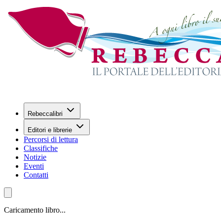
Rebeccalibri
Editori e librerie
Percorsi di lettura
Classifiche
Notizie
Eventi
Contatti
Caricamento libro...