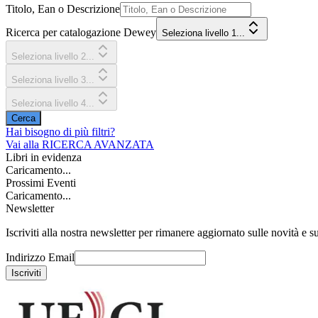
Titolo, Ean o Descrizione
Ricerca per catalogazione Dewey
Seleziona livello 1...
Seleziona livello 2...
Seleziona livello 3...
Seleziona livello 4...
Cerca
Hai bisogno di più filtri?
Vai alla
RICERCA AVANZATA
Libri in evidenza
Caricamento...
Prossimi Eventi
Caricamento...
Newsletter
Iscriviti alla nostra newsletter per rimanere aggiornato sulle novità e su
Indirizzo Email
Iscriviti