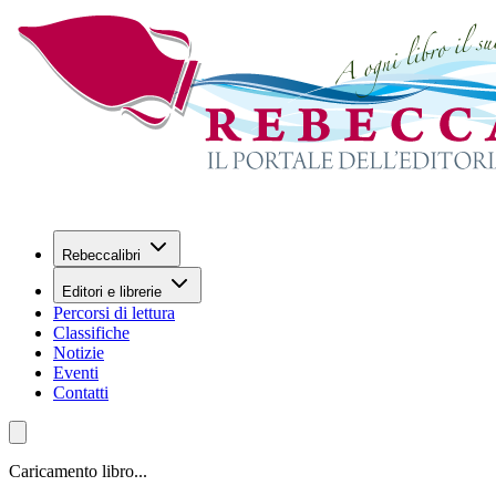
Rebeccalibri
Editori e librerie
Percorsi di lettura
Classifiche
Notizie
Eventi
Contatti
Caricamento libro...