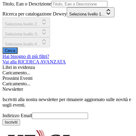
Titolo, Ean o Descrizione
Ricerca per catalogazione Dewey
Seleziona livello 1...
Seleziona livello 2...
Seleziona livello 3...
Seleziona livello 4...
Cerca
Hai bisogno di più filtri?
Vai alla
RICERCA AVANZATA
Libri in evidenza
Caricamento...
Prossimi Eventi
Caricamento...
Newsletter
Iscriviti alla nostra newsletter per rimanere aggiornato sulle novità e
sugli eventi.
Indirizzo Email
Iscriviti