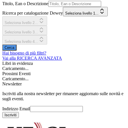
Titolo, Ean o Descrizione
Ricerca per catalogazione Dewey
Seleziona livello 1...
Seleziona livello 2...
Seleziona livello 3...
Seleziona livello 4...
Cerca
Hai bisogno di più filtri?
Vai alla
RICERCA AVANZATA
Libri in evidenza
Caricamento...
Prossimi Eventi
Caricamento...
Newsletter
Iscriviti alla nostra newsletter per rimanere aggiornato sulle novità e
sugli eventi.
Indirizzo Email
Iscriviti