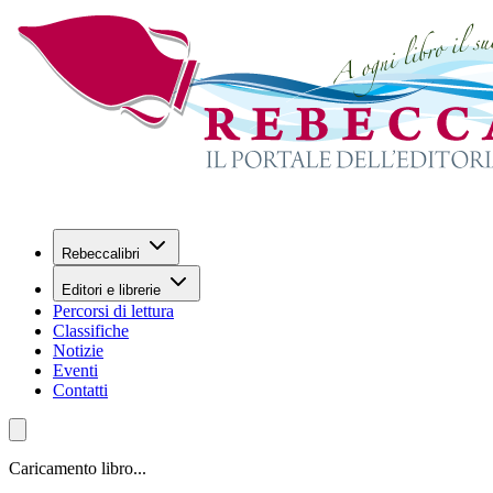
Rebeccalibri
Editori e librerie
Percorsi di lettura
Classifiche
Notizie
Eventi
Contatti
Caricamento libro...