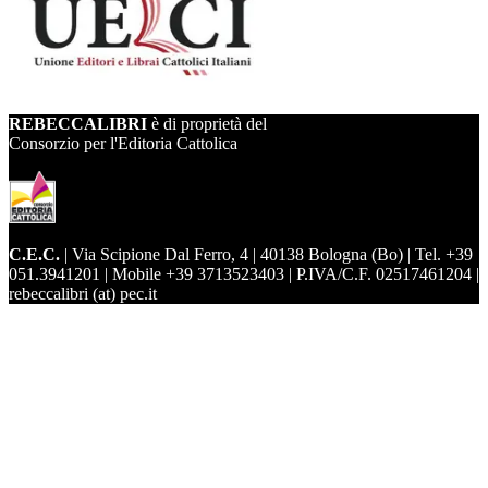
REBECCALIBRI
è di proprietà del
Consorzio per l'Editoria Cattolica
C.E.C.
| Via Scipione Dal Ferro, 4 | 40138 Bologna (Bo) | Tel. +39
051.3941201 | Mobile +39 3713523403 | P.IVA/C.F. 02517461204 |
rebeccalibri (at) pec.it