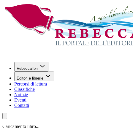
Rebeccalibri
Editori e librerie
Percorsi di lettura
Classifiche
Notizie
Eventi
Contatti
Caricamento libro...