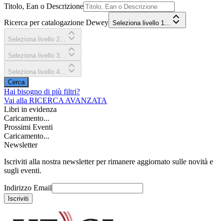
Titolo, Ean o Descrizione
Ricerca per catalogazione Dewey
Seleziona livello 1...
Seleziona livello 2...
Seleziona livello 3...
Seleziona livello 4...
Cerca
Hai bisogno di più filtri?
Vai alla
RICERCA AVANZATA
Libri in evidenza
Caricamento...
Prossimi Eventi
Caricamento...
Newsletter
Iscriviti alla nostra newsletter per rimanere aggiornato sulle novità e
sugli eventi.
Indirizzo Email
Iscriviti