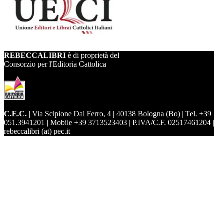
REBECCALIBRI
è di proprietà del
Consorzio per l'Editoria Cattolica
C.E.C.
| Via Scipione Dal Ferro, 4 | 40138 Bologna (Bo) | Tel. +39
051.3941201 | Mobile +39 3713523403 | P.IVA/C.F. 02517461204 |
rebeccalibri (at) pec.it