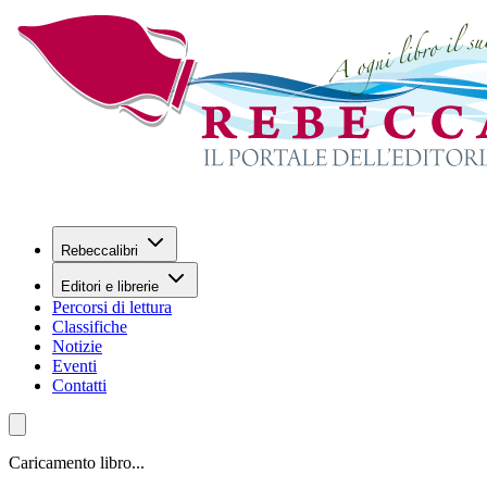
Rebeccalibri
Editori e librerie
Percorsi di lettura
Classifiche
Notizie
Eventi
Contatti
Caricamento libro...