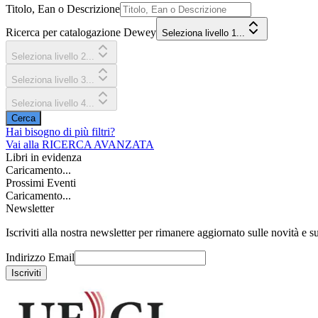
Titolo, Ean o Descrizione
Ricerca per catalogazione Dewey
Seleziona livello 1...
Seleziona livello 2...
Seleziona livello 3...
Seleziona livello 4...
Cerca
Hai bisogno di più filtri?
Vai alla
RICERCA AVANZATA
Libri in evidenza
Caricamento...
Prossimi Eventi
Caricamento...
Newsletter
Iscriviti alla nostra newsletter per rimanere aggiornato sulle novità e su
Indirizzo Email
Iscriviti