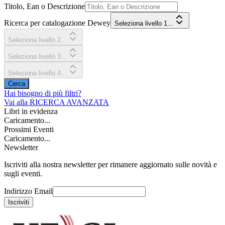
Titolo, Ean o Descrizione
Ricerca per catalogazione Dewey
Seleziona livello 1...
Seleziona livello 2...
Seleziona livello 3...
Seleziona livello 4...
Cerca
Hai bisogno di più filtri?
Vai alla
RICERCA AVANZATA
Libri in evidenza
Caricamento...
Prossimi Eventi
Caricamento...
Newsletter
Iscriviti alla nostra newsletter per rimanere aggiornato sulle novità e
sugli eventi.
Indirizzo Email
Iscriviti