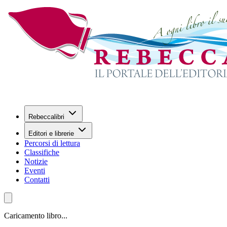
Rebeccalibri
Editori e librerie
Percorsi di lettura
Classifiche
Notizie
Eventi
Contatti
Caricamento libro...