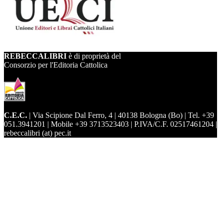
REBECCALIBRI
è di proprietà del
Consorzio per l'Editoria Cattolica
C.E.C.
| Via Scipione Dal Ferro, 4 | 40138 Bologna (Bo) | Tel. +39
051.3941201 | Mobile +39 3713523403 | P.IVA/C.F. 02517461204 |
rebeccalibri (at) pec.it