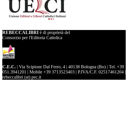
REBECCALIBRI
è di proprietà del
Consorzio per l'Editoria Cattolica
C.E.C.
| Via Scipione Dal Ferro, 4 | 40138 Bologna (Bo) | Tel. +39
051.3941201 | Mobile +39 3713523403 | P.IVA/C.F. 02517461204 |
rebeccalibri (at) pec.it