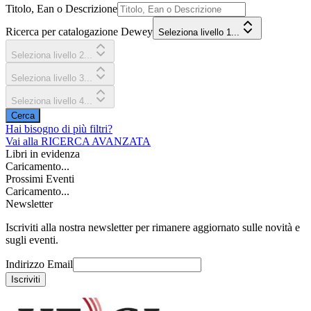
Titolo, Ean o Descrizione
Ricerca per catalogazione Dewey
Seleziona livello 1...
Seleziona livello 2...
Seleziona livello 3...
Seleziona livello 4...
Cerca
Hai bisogno di più filtri?
Vai alla
RICERCA AVANZATA
Libri in evidenza
Caricamento...
Prossimi Eventi
Caricamento...
Newsletter
Iscriviti alla nostra newsletter per rimanere aggiornato sulle novità e
sugli eventi.
Indirizzo Email
Iscriviti