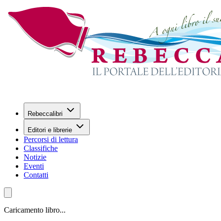
Rebeccalibri
Editori e librerie
Percorsi di lettura
Classifiche
Notizie
Eventi
Contatti
Caricamento libro...