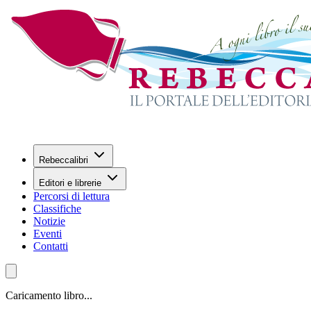
Rebeccalibri
Editori e librerie
Percorsi di lettura
Classifiche
Notizie
Eventi
Contatti
Caricamento libro...