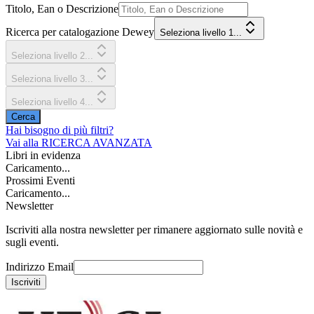
Titolo, Ean o Descrizione
Ricerca per catalogazione Dewey
Seleziona livello 1...
Seleziona livello 2...
Seleziona livello 3...
Seleziona livello 4...
Cerca
Hai bisogno di più filtri?
Vai alla
RICERCA AVANZATA
Libri in evidenza
Caricamento...
Prossimi Eventi
Caricamento...
Newsletter
Iscriviti alla nostra newsletter per rimanere aggiornato sulle novità e
sugli eventi.
Indirizzo Email
Iscriviti