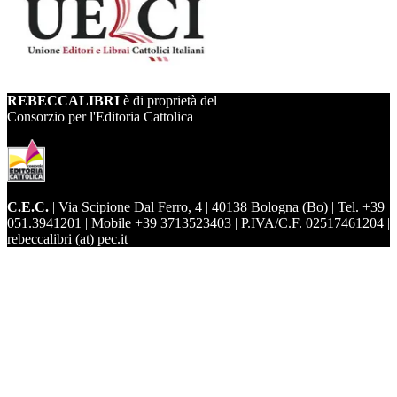
REBECCALIBRI
è di proprietà del
Consorzio per l'Editoria Cattolica
C.E.C.
| Via Scipione Dal Ferro, 4 | 40138 Bologna (Bo) | Tel. +39
051.3941201 | Mobile +39 3713523403 | P.IVA/C.F. 02517461204 |
rebeccalibri (at) pec.it