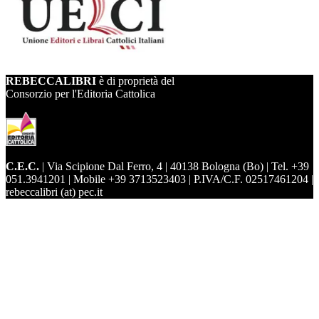
REBECCALIBRI
è di proprietà del
Consorzio per l'Editoria Cattolica
C.E.C.
| Via Scipione Dal Ferro, 4 | 40138 Bologna (Bo) | Tel. +39
051.3941201 | Mobile +39 3713523403 | P.IVA/C.F. 02517461204 |
rebeccalibri (at) pec.it