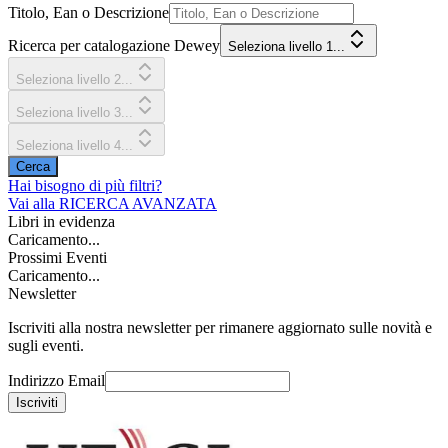
Titolo, Ean o Descrizione
Ricerca per catalogazione Dewey
Seleziona livello 1...
Seleziona livello 2...
Seleziona livello 3...
Seleziona livello 4...
Cerca
Hai bisogno di più filtri?
Vai alla
RICERCA AVANZATA
Libri in evidenza
Caricamento...
Prossimi Eventi
Caricamento...
Newsletter
Iscriviti alla nostra newsletter per rimanere aggiornato sulle novità e
sugli eventi.
Indirizzo Email
Iscriviti