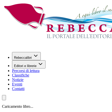
Rebeccalibri
Editori e librerie
Percorsi di lettura
Classifiche
Notizie
Eventi
Contatti
Caricamento libro...