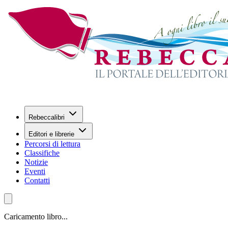
Rebeccalibri
Editori e librerie
Percorsi di lettura
Classifiche
Notizie
Eventi
Contatti
Caricamento libro...