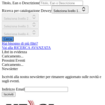
Titolo, Ean o Descrizione
Ricerca per catalogazione Dewey
Seleziona livello 1...
Seleziona livello 2...
Seleziona livello 3...
Seleziona livello 4...
Cerca
Hai bisogno di più filtri?
Vai alla
RICERCA AVANZATA
Libri in evidenza
Caricamento...
Prossimi Eventi
Caricamento...
Newsletter
Iscriviti alla nostra newsletter per rimanere aggiornato sulle novità e
sugli eventi.
Indirizzo Email
Iscriviti