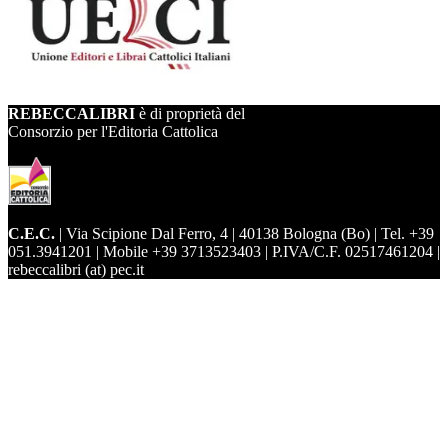
REBECCALIBRI
è di proprietà del
Consorzio per l'Editoria Cattolica
C.E.C.
| Via Scipione Dal Ferro, 4 | 40138 Bologna (Bo) | Tel. +39
051.3941201 | Mobile +39 3713523403 | P.IVA/C.F. 02517461204 |
rebeccalibri (at) pec.it