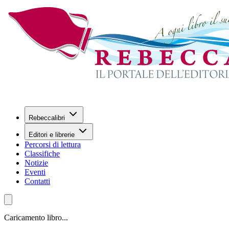
Rebeccalibri
Editori e librerie
Percorsi di lettura
Classifiche
Notizie
Eventi
Contatti
Caricamento libro...