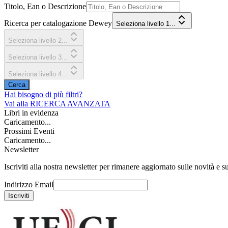
Titolo, Ean o Descrizione
Ricerca per catalogazione Dewey
Seleziona livello 1...
Seleziona livello 2...
Seleziona livello 3...
Seleziona livello 4...
Cerca
Hai bisogno di più filtri?
Vai alla
RICERCA AVANZATA
Libri in evidenza
Caricamento...
Prossimi Eventi
Caricamento...
Newsletter
Iscriviti alla nostra newsletter per rimanere aggiornato sulle novità e su
Indirizzo Email
Iscriviti