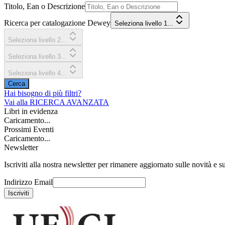
Titolo, Ean o Descrizione
Ricerca per catalogazione Dewey
Seleziona livello 1...
Seleziona livello 2...
Seleziona livello 3...
Seleziona livello 4...
Cerca
Hai bisogno di più filtri?
Vai alla
RICERCA AVANZATA
Libri in evidenza
Caricamento...
Prossimi Eventi
Caricamento...
Newsletter
Iscriviti alla nostra newsletter per rimanere aggiornato sulle novità e su
Indirizzo Email
Iscriviti