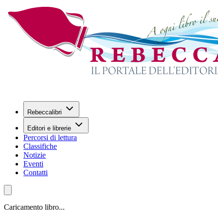
Rebeccalibri
Editori e librerie
Percorsi di lettura
Classifiche
Notizie
Eventi
Contatti
Caricamento libro...