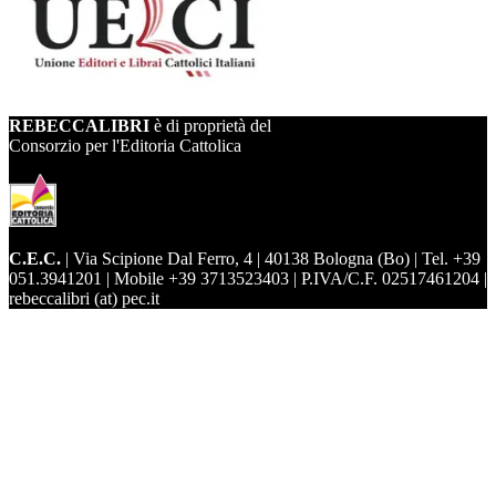
REBECCALIBRI
è di proprietà del
Consorzio per l'Editoria Cattolica
C.E.C.
| Via Scipione Dal Ferro, 4 | 40138 Bologna (Bo) | Tel. +39
051.3941201 | Mobile +39 3713523403 | P.IVA/C.F. 02517461204 |
rebeccalibri (at) pec.it