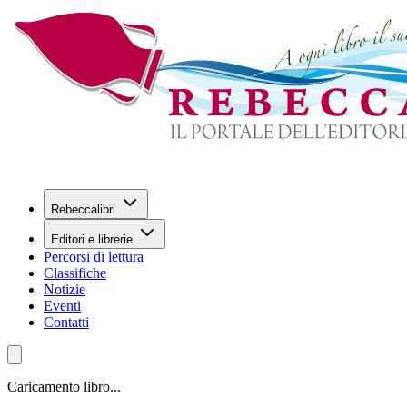
Rebeccalibri
Editori e librerie
Percorsi di lettura
Classifiche
Notizie
Eventi
Contatti
Caricamento libro...