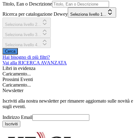
Titolo, Ean o Descrizione
Ricerca per catalogazione Dewey
Seleziona livello 1...
Seleziona livello 2...
Seleziona livello 3...
Seleziona livello 4...
Cerca
Hai bisogno di più filtri?
Vai alla
RICERCA AVANZATA
Libri in evidenza
Caricamento...
Prossimi Eventi
Caricamento...
Newsletter
Iscriviti alla nostra newsletter per rimanere aggiornato sulle novità e
sugli eventi.
Indirizzo Email
Iscriviti