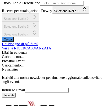
Titolo, Ean o Descrizione
Ricerca per catalogazione Dewey
Seleziona livello 1...
Seleziona livello 2...
Seleziona livello 3...
Seleziona livello 4...
Cerca
Hai bisogno di più filtri?
Vai alla
RICERCA AVANZATA
Libri in evidenza
Caricamento...
Prossimi Eventi
Caricamento...
Newsletter
Iscriviti alla nostra newsletter per rimanere aggiornato sulle novità e
sugli eventi.
Indirizzo Email
Iscriviti