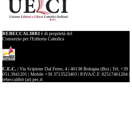
REBECCALIBRI
è di proprietà del
Consorzio per l'Editoria Cattolica
C.E.C.
| Via Scipione Dal Ferro, 4 | 40138 Bologna (Bo) | Tel. +39
051.3941201 | Mobile +39 3713523403 | P.IVA/C.F. 02517461204 |
rebeccalibri (at) pec.it