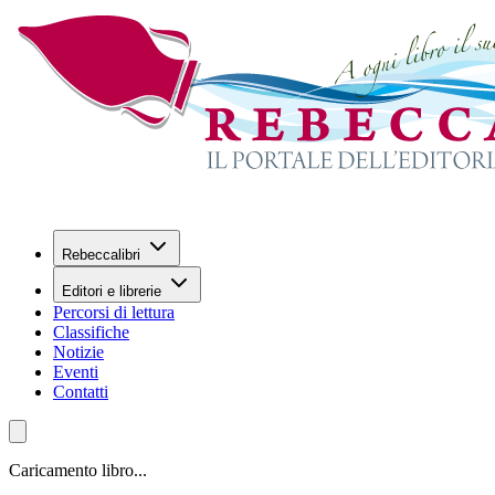
Rebeccalibri
Editori e librerie
Percorsi di lettura
Classifiche
Notizie
Eventi
Contatti
Caricamento libro...