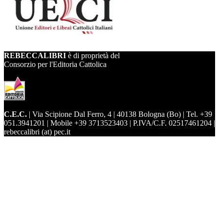
REBECCALIBRI
è di proprietà del
Consorzio per l'Editoria Cattolica
C.E.C.
| Via Scipione Dal Ferro, 4 | 40138 Bologna (Bo) | Tel. +39
051.3941201 | Mobile +39 3713523403 | P.IVA/C.F. 02517461204 |
rebeccalibri (at) pec.it