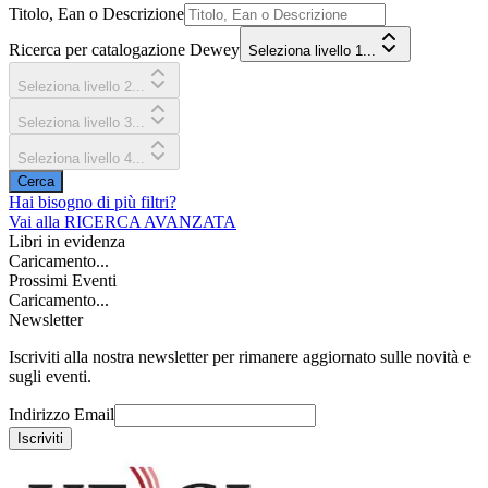
Titolo, Ean o Descrizione
Ricerca per catalogazione Dewey
Seleziona livello 1...
Seleziona livello 2...
Seleziona livello 3...
Seleziona livello 4...
Cerca
Hai bisogno di più filtri?
Vai alla
RICERCA AVANZATA
Libri in evidenza
Caricamento...
Prossimi Eventi
Caricamento...
Newsletter
Iscriviti alla nostra newsletter per rimanere aggiornato sulle novità e
sugli eventi.
Indirizzo Email
Iscriviti