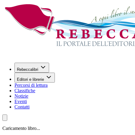
Rebeccalibri
Editori e librerie
Percorsi di lettura
Classifiche
Notizie
Eventi
Contatti
Caricamento libro...