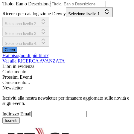
Titolo, Ean o Descrizione
Ricerca per catalogazione Dewey
Seleziona livello 1...
Seleziona livello 2...
Seleziona livello 3...
Seleziona livello 4...
Cerca
Hai bisogno di più filtri?
Vai alla
RICERCA AVANZATA
Libri in evidenza
Caricamento...
Prossimi Eventi
Caricamento...
Newsletter
Iscriviti alla nostra newsletter per rimanere aggiornato sulle novità e
sugli eventi.
Indirizzo Email
Iscriviti