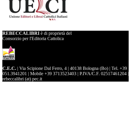
REBECCALIBRI
è di proprietà del
Consorzio per l'Editoria Cattolica
C.E.C.
| Via Scipione Dal Ferro, 4 | 40138 Bologna (Bo) | Tel. +39
051.3941201 | Mobile +39 3713523403 | P.IVA/C.F. 02517461204 |
rebeccalibri (at) pec.it