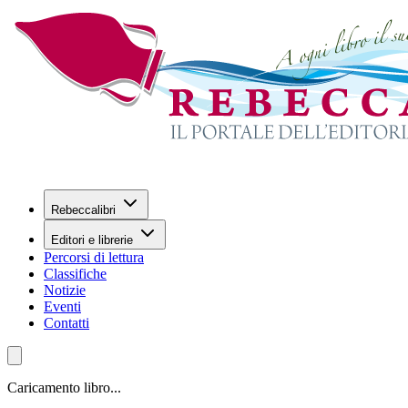
Rebeccalibri
Editori e librerie
Percorsi di lettura
Classifiche
Notizie
Eventi
Contatti
Caricamento libro...