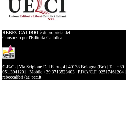
REBECCALIBRI
è di proprietà del
Consorzio per l'Editoria Cattolica
C.E.C.
| Via Scipione Dal Ferro, 4 | 40138 Bologna (Bo) | Tel. +39
051.3941201 | Mobile +39 3713523403 | P.IVA/C.F. 02517461204 |
rebeccalibri (at) pec.it