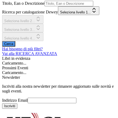
Titolo, Ean o Descrizione
Ricerca per catalogazione Dewey
Seleziona livello 1...
Seleziona livello 2...
Seleziona livello 3...
Seleziona livello 4...
Cerca
Hai bisogno di più filtri?
Vai alla
RICERCA AVANZATA
Libri in evidenza
Caricamento...
Prossimi Eventi
Caricamento...
Newsletter
Iscriviti alla nostra newsletter per rimanere aggiornato sulle novità e
sugli eventi.
Indirizzo Email
Iscriviti