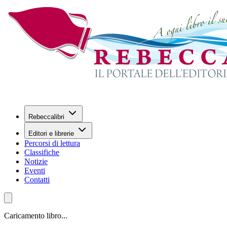
Rebeccalibri
Editori e librerie
Percorsi di lettura
Classifiche
Notizie
Eventi
Contatti
Caricamento libro...