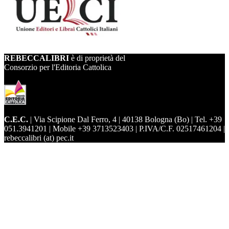
REBECCALIBRI
è di proprietà del
Consorzio per l'Editoria Cattolica
C.E.C.
| Via Scipione Dal Ferro, 4 | 40138 Bologna (Bo) | Tel. +39
051.3941201 | Mobile +39 3713523403 | P.IVA/C.F. 02517461204 |
rebeccalibri (at) pec.it