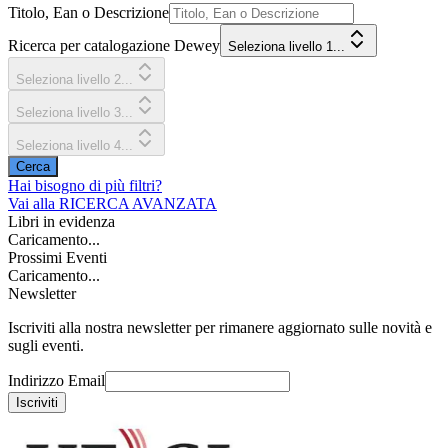
Titolo, Ean o Descrizione
Ricerca per catalogazione Dewey
Seleziona livello 1...
Seleziona livello 2...
Seleziona livello 3...
Seleziona livello 4...
Cerca
Hai bisogno di più filtri?
Vai alla
RICERCA AVANZATA
Libri in evidenza
Caricamento...
Prossimi Eventi
Caricamento...
Newsletter
Iscriviti alla nostra newsletter per rimanere aggiornato sulle novità e
sugli eventi.
Indirizzo Email
Iscriviti