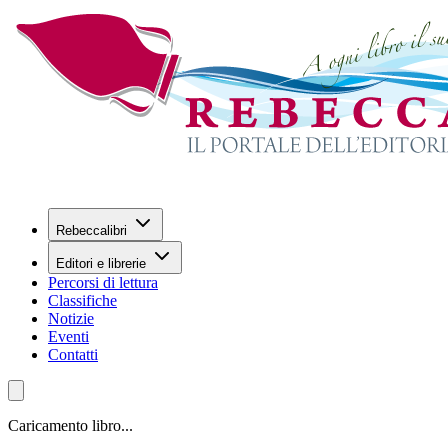
Rebeccalibri
Editori e librerie
Percorsi di lettura
Classifiche
Notizie
Eventi
Contatti
Caricamento libro...