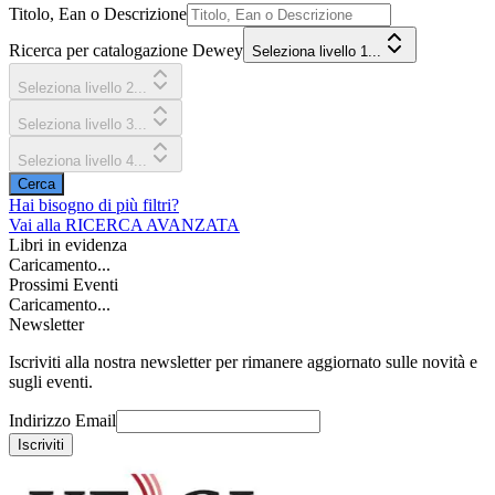
Titolo, Ean o Descrizione
Ricerca per catalogazione Dewey
Seleziona livello 1...
Seleziona livello 2...
Seleziona livello 3...
Seleziona livello 4...
Cerca
Hai bisogno di più filtri?
Vai alla
RICERCA AVANZATA
Libri in evidenza
Caricamento...
Prossimi Eventi
Caricamento...
Newsletter
Iscriviti alla nostra newsletter per rimanere aggiornato sulle novità e
sugli eventi.
Indirizzo Email
Iscriviti