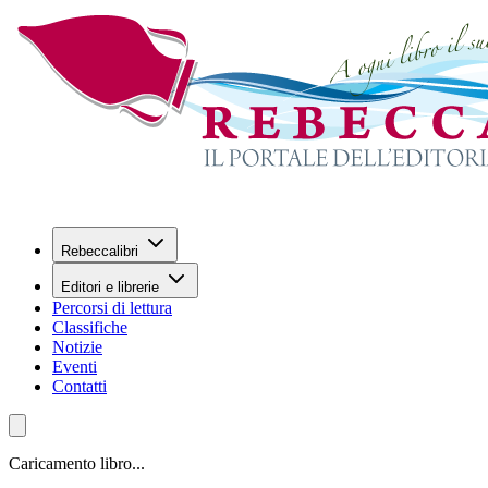
Rebeccalibri
Editori e librerie
Percorsi di lettura
Classifiche
Notizie
Eventi
Contatti
Caricamento libro...