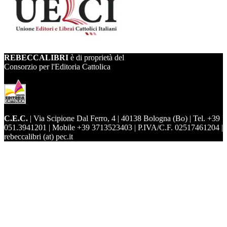
REBECCALIBRI
è di proprietà del
Consorzio per l'Editoria Cattolica
C.E.C.
| Via Scipione Dal Ferro, 4 | 40138 Bologna (Bo) | Tel. +39
051.3941201 | Mobile +39 3713523403 | P.IVA/C.F. 02517461204 |
rebeccalibri (at) pec.it