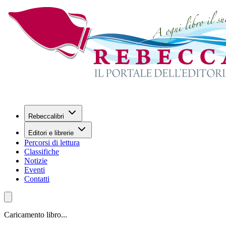
Rebeccalibri
Editori e librerie
Percorsi di lettura
Classifiche
Notizie
Eventi
Contatti
Caricamento libro...