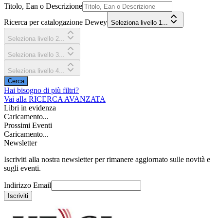
Titolo, Ean o Descrizione
Ricerca per catalogazione Dewey
Seleziona livello 1...
Seleziona livello 2...
Seleziona livello 3...
Seleziona livello 4...
Cerca
Hai bisogno di più filtri?
Vai alla
RICERCA AVANZATA
Libri in evidenza
Caricamento...
Prossimi Eventi
Caricamento...
Newsletter
Iscriviti alla nostra newsletter per rimanere aggiornato sulle novità e
sugli eventi.
Indirizzo Email
Iscriviti