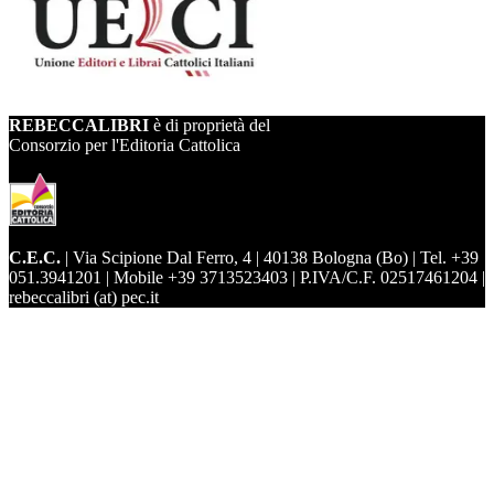
REBECCALIBRI
è di proprietà del
Consorzio per l'Editoria Cattolica
C.E.C.
| Via Scipione Dal Ferro, 4 | 40138 Bologna (Bo) | Tel. +39
051.3941201 | Mobile +39 3713523403 | P.IVA/C.F. 02517461204 |
rebeccalibri (at) pec.it