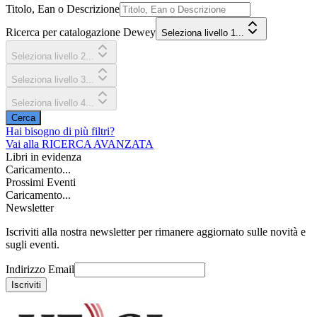
Titolo, Ean o Descrizione
Ricerca per catalogazione Dewey
Seleziona livello 1...
Seleziona livello 2...
Seleziona livello 3...
Seleziona livello 4...
Cerca
Hai bisogno di più filtri?
Vai alla
RICERCA AVANZATA
Libri in evidenza
Caricamento...
Prossimi Eventi
Caricamento...
Newsletter
Iscriviti alla nostra newsletter per rimanere aggiornato sulle novità e
sugli eventi.
Indirizzo Email
Iscriviti