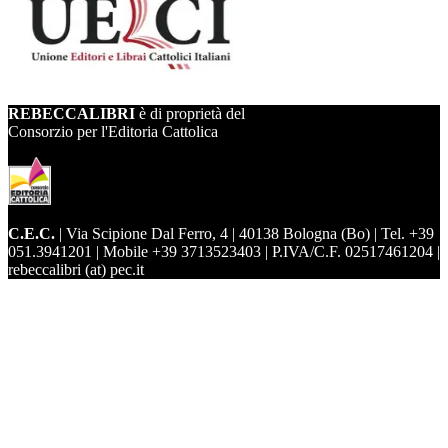
REBECCALIBRI
è di proprietà del
Consorzio per l'Editoria Cattolica
C.E.C.
| Via Scipione Dal Ferro, 4 | 40138 Bologna (Bo) | Tel. +39
051.3941201 | Mobile +39 3713523403 | P.IVA/C.F. 02517461204 |
rebeccalibri (at) pec.it