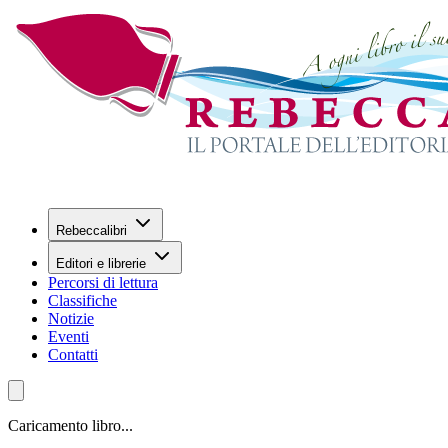
Rebeccalibri
Editori e librerie
Percorsi di lettura
Classifiche
Notizie
Eventi
Contatti
Caricamento libro...