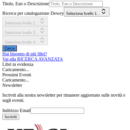
Titolo, Ean o Descrizione
Ricerca per catalogazione Dewey
Seleziona livello 1...
Seleziona livello 2...
Seleziona livello 3...
Seleziona livello 4...
Cerca
Hai bisogno di più filtri?
Vai alla
RICERCA AVANZATA
Libri in evidenza
Caricamento...
Prossimi Eventi
Caricamento...
Newsletter
Iscriviti alla nostra newsletter per rimanere aggiornato sulle novità e
sugli eventi.
Indirizzo Email
Iscriviti