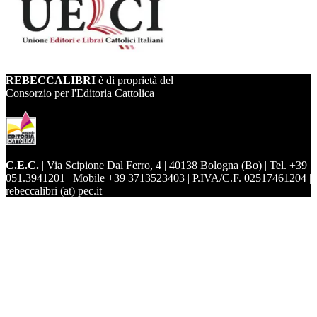
REBECCALIBRI
è di proprietà del
Consorzio per l'Editoria Cattolica
C.E.C.
| Via Scipione Dal Ferro, 4 | 40138 Bologna (Bo) | Tel. +39
051.3941201 | Mobile +39 3713523403 | P.IVA/C.F. 02517461204 |
rebeccalibri (at) pec.it