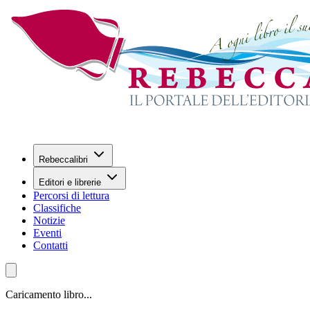
Rebeccalibri
Editori e librerie
Percorsi di lettura
Classifiche
Notizie
Eventi
Contatti
Caricamento libro...