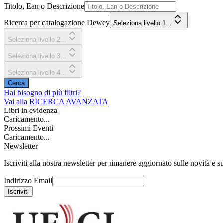
Titolo, Ean o Descrizione
Ricerca per catalogazione Dewey
Seleziona livello 1...
Seleziona livello 2...
Seleziona livello 3...
Seleziona livello 4...
Cerca
Hai bisogno di più filtri?
Vai alla
RICERCA AVANZATA
Libri in evidenza
Caricamento...
Prossimi Eventi
Caricamento...
Newsletter
Iscriviti alla nostra newsletter per rimanere aggiornato sulle novità e su
Indirizzo Email
Iscriviti