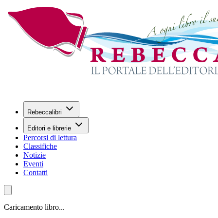
Rebeccalibri
Editori e librerie
Percorsi di lettura
Classifiche
Notizie
Eventi
Contatti
Caricamento libro...