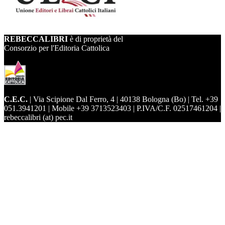
REBECCALIBRI
è di proprietà del
Consorzio per l'Editoria Cattolica
C.E.C.
| Via Scipione Dal Ferro, 4 | 40138 Bologna (Bo) | Tel. +39
051.3941201 | Mobile +39 3713523403 | P.IVA/C.F. 02517461204 |
rebeccalibri (at) pec.it