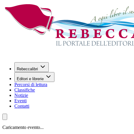
Rebeccalibri
Editori e librerie
Percorsi di lettura
Classifiche
Notizie
Eventi
Contatti
Caricamento evento...