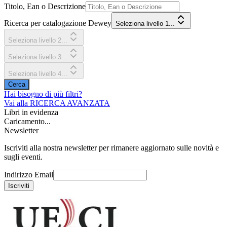
Titolo, Ean o Descrizione
Ricerca per catalogazione Dewey
Seleziona livello 1...
Seleziona livello 2...
Seleziona livello 3...
Seleziona livello 4...
Cerca
Hai bisogno di più filtri?
Vai alla
RICERCA AVANZATA
Libri in evidenza
Caricamento...
Newsletter
Iscriviti alla nostra newsletter per rimanere aggiornato sulle novità e
sugli eventi.
Indirizzo Email
Iscriviti