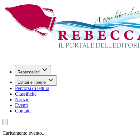
Rebeccalibri
Editori e librerie
Percorsi di lettura
Classifiche
Notizie
Eventi
Contatti
Caricamento evento...