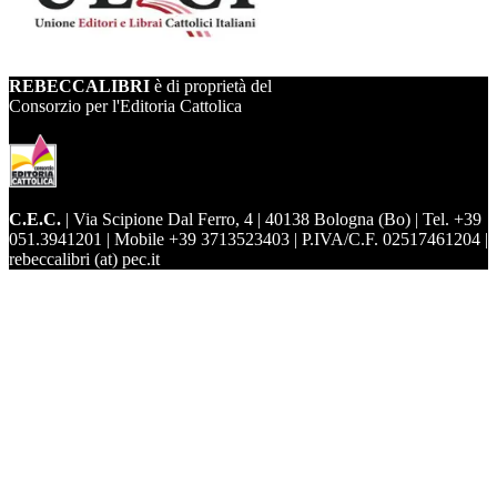
REBECCALIBRI
è di proprietà del
Consorzio per l'Editoria Cattolica
C.E.C.
| Via Scipione Dal Ferro, 4 | 40138 Bologna (Bo) | Tel. +39
051.3941201 | Mobile +39 3713523403 | P.IVA/C.F. 02517461204 |
rebeccalibri (at) pec.it