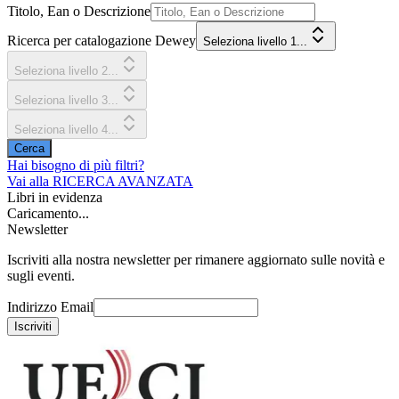
Titolo, Ean o Descrizione
Ricerca per catalogazione Dewey
Seleziona livello 1...
Seleziona livello 2...
Seleziona livello 3...
Seleziona livello 4...
Cerca
Hai bisogno di più filtri?
Vai alla
RICERCA AVANZATA
Libri in evidenza
Caricamento...
Newsletter
Iscriviti alla nostra newsletter per rimanere aggiornato sulle novità e
sugli eventi.
Indirizzo Email
Iscriviti