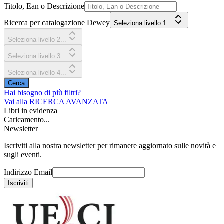
Titolo, Ean o Descrizione
Ricerca per catalogazione Dewey
Seleziona livello 1...
Seleziona livello 2...
Seleziona livello 3...
Seleziona livello 4...
Cerca
Hai bisogno di più filtri?
Vai alla
RICERCA AVANZATA
Libri in evidenza
Caricamento...
Newsletter
Iscriviti alla nostra newsletter per rimanere aggiornato sulle novità e
sugli eventi.
Indirizzo Email
Iscriviti