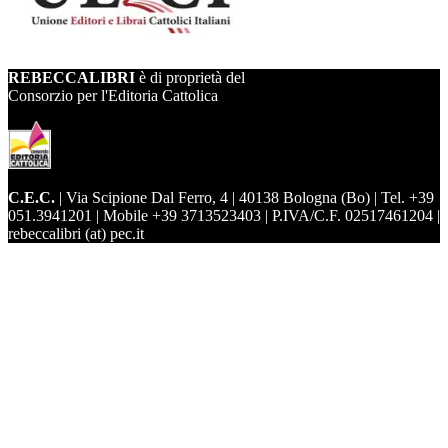
REBECCALIBRI
è di proprietà del
Consorzio per l'Editoria Cattolica
C.E.C.
| Via Scipione Dal Ferro, 4 | 40138 Bologna (Bo) | Tel. +39
051.3941201 | Mobile +39 3713523403 | P.IVA/C.F. 02517461204 |
rebeccalibri (at) pec.it