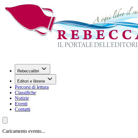
Rebeccalibri
Editori e librerie
Percorsi di lettura
Classifiche
Notizie
Eventi
Contatti
Caricamento evento...