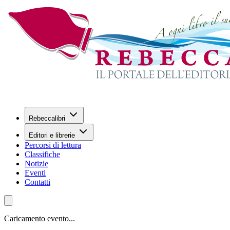
Rebeccalibri
Editori e librerie
Percorsi di lettura
Classifiche
Notizie
Eventi
Contatti
Caricamento evento...