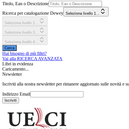
Titolo, Ean o Descrizione
Ricerca per catalogazione Dewey
Seleziona livello 1...
Seleziona livello 2...
Seleziona livello 3...
Seleziona livello 4...
Cerca
Hai bisogno di più filtri?
Vai alla
RICERCA AVANZATA
Libri in evidenza
Caricamento...
Newsletter
Iscriviti alla nostra newsletter per rimanere aggiornato sulle novità e su
Indirizzo Email
Iscriviti