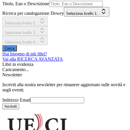
Titolo, Ean o Descrizione
Ricerca per catalogazione Dewey
Seleziona livello 1...
Seleziona livello 2...
Seleziona livello 3...
Seleziona livello 4...
Cerca
Hai bisogno di più filtri?
Vai alla
RICERCA AVANZATA
Libri in evidenza
Caricamento...
Newsletter
Iscriviti alla nostra newsletter per rimanere aggiornato sulle novità e
sugli eventi.
Indirizzo Email
Iscriviti