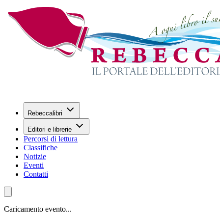
Rebeccalibri
Editori e librerie
Percorsi di lettura
Classifiche
Notizie
Eventi
Contatti
Caricamento evento...