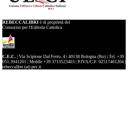
REBECCALIBRI
è di proprietà del
Consorzio per l'Editoria Cattolica
C.E.C.
| Via Scipione Dal Ferro, 4 | 40138 Bologna (Bo) | Tel. +39
051.3941201 | Mobile +39 3713523403 | P.IVA/C.F. 02517461204 |
rebeccalibri (at) pec.it