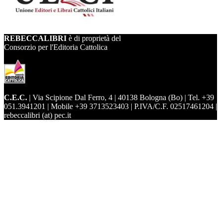
REBECCALIBRI
è di proprietà del
Consorzio per l'Editoria Cattolica
C.E.C.
| Via Scipione Dal Ferro, 4 | 40138 Bologna (Bo) | Tel. +39
051.3941201 | Mobile +39 3713523403 | P.IVA/C.F. 02517461204 |
rebeccalibri (at) pec.it