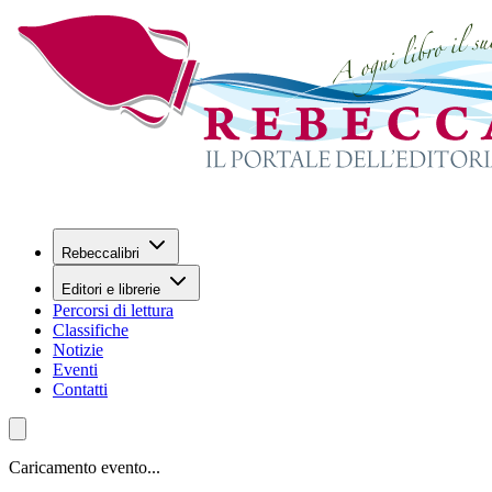
Rebeccalibri
Editori e librerie
Percorsi di lettura
Classifiche
Notizie
Eventi
Contatti
Caricamento evento...