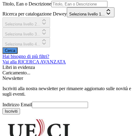
Titolo, Ean o Descrizione
Ricerca per catalogazione Dewey
Seleziona livello 1...
Seleziona livello 2...
Seleziona livello 3...
Seleziona livello 4...
Cerca
Hai bisogno di più filtri?
Vai alla
RICERCA AVANZATA
Libri in evidenza
Caricamento...
Newsletter
Iscriviti alla nostra newsletter per rimanere aggiornato sulle novità e
sugli eventi.
Indirizzo Email
Iscriviti