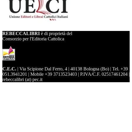
REBECCALIBRI
è di proprietà del
Consorzio per l'Editoria Cattolica
C.E.C.
| Via Scipione Dal Ferro, 4 | 40138 Bologna (Bo) | Tel. +39
051.3941201 | Mobile +39 3713523403 | P.IVA/C.F. 02517461204 |
rebeccalibri (at) pec.it