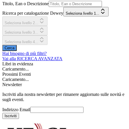
Titolo, Ean o Descrizione
Ricerca per catalogazione Dewey
Seleziona livello 1...
Seleziona livello 2...
Seleziona livello 3...
Seleziona livello 4...
Cerca
Hai bisogno di più filtri?
Vai alla
RICERCA AVANZATA
Libri in evidenza
Caricamento...
Prossimi Eventi
Caricamento...
Newsletter
Iscriviti alla nostra newsletter per rimanere aggiornato sulle novità e
sugli eventi.
Indirizzo Email
Iscriviti