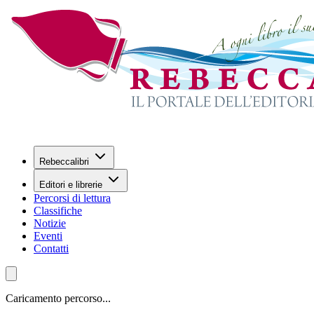
Rebeccalibri
Editori e librerie
Percorsi di lettura
Classifiche
Notizie
Eventi
Contatti
Caricamento percorso...