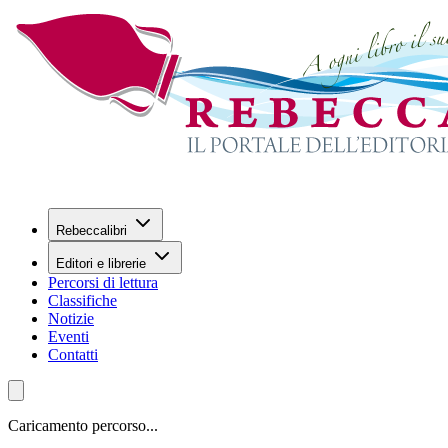
Rebeccalibri
Editori e librerie
Percorsi di lettura
Classifiche
Notizie
Eventi
Contatti
Caricamento percorso...