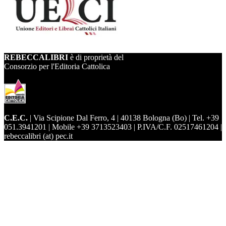
REBECCALIBRI
è di proprietà del
Consorzio per l'Editoria Cattolica
C.E.C.
| Via Scipione Dal Ferro, 4 | 40138 Bologna (Bo) | Tel. +39
051.3941201 | Mobile +39 3713523403 | P.IVA/C.F. 02517461204 |
rebeccalibri (at) pec.it