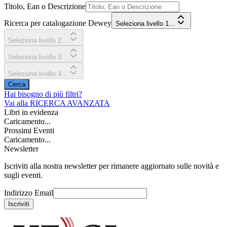
Titolo, Ean o Descrizione
Ricerca per catalogazione Dewey
Seleziona livello 1...
Seleziona livello 2...
Seleziona livello 3...
Seleziona livello 4...
Cerca
Hai bisogno di più filtri?
Vai alla
RICERCA AVANZATA
Libri in evidenza
Caricamento...
Prossimi Eventi
Caricamento...
Newsletter
Iscriviti alla nostra newsletter per rimanere aggiornato sulle novità e
sugli eventi.
Indirizzo Email
Iscriviti